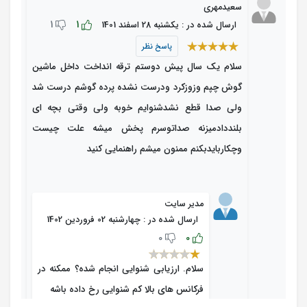
سعیدمهری
1
1
ارسال شده در : یکشنبه 28 اسفند 1401
پاسخ نظر
سلام یک سال پیش دوستم ترقه انداخت داخل ماشین
گوش چپم وزوزکرد ودرست نشده پرده گوشم درست شد
ولی صدا قطع نشدشنوایم خوبه ولی وقتی بچه ای
بلنددادمیزنه صداتوسرم پخش میشه علت چیست
وچکاربایدبکنم ممنون میشم راهنمایی کنید
مدیر سایت
ارسال شده در : چهارشنبه 02 فروردین 1402
0
0
سلام. ارزیابی شنوایی انجام شده؟ ممکنه در
فرکانس های بالا کم شنوایی رخ داده باشه