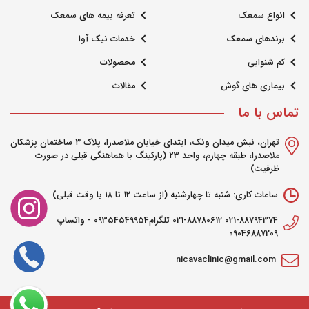
انواع سمعک
تعرفه بیمه های سمعک
برندهای سمعک
خدمات نیک آوا
کم شنوایی
محصولات
بیماری های گوش
مقالات
تماس با ما
تهران، نبش میدان ونک، ابتدای خیابان ملاصدرا، پلاک ۳ ساختمان پزشکان
ملاصدرا، طبقه چهارم، واحد ۲3 (پارکینگ با هماهنگی قبلی در صورت
ظرفیت)
ساعات کاری: شنبه تا چهارشنبه (از ساعت 12 تا ۱۸ با وقت قبلی)
021-88794374 021-88780612 تلگرام09354549954 - واتساپ
09046887209
nicavaclinic@gmail.com