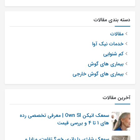
دسته بندی مقالات
13
12
11
10
9
8
7
6
5
مقالات
خدمات نیک آوا
کم شنوایی
بیماری های گوش
بیماری های گوش خارجی
آخرین مقالات
سمعک اتیکن Own SI | معرفی تخصصی رده
های 1 تا 4 و بررسی قیمت
سمعک شارژی یا باتری خور؟ تفاوت، مزایا و