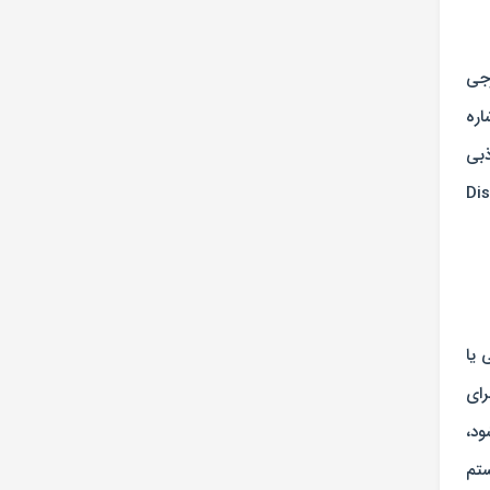
خارجی
اره
ذبی
Distorti
 یا
 برای
ود،
ستم