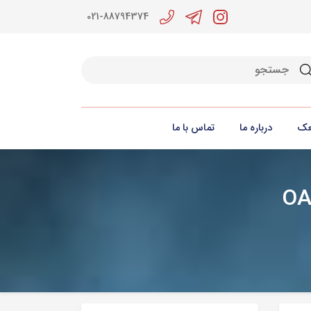
021-88794374
جو
عک
درباره ما
تماس با ما