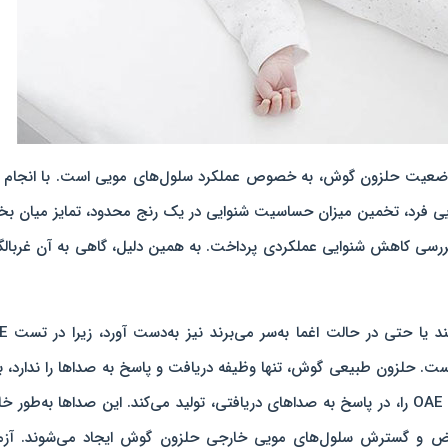
نجام آزمون شنوایی OAE، بررسی وضعیت حلزون گوش، به ‌خصوص عملکرد سلول‌های مویی است. با انجام
یی فرد، تخمین میزان حساسیت شنوایی در یک رنج محدود، تمایز میان 
 کاهش شنوایی عملکردی پرداخت. به همین دلیل، گاهی به آن غربالگ
اطلاعات لازم را می‌توان از ب
. حلزون طبیعی گوش، تنها وظیفه‌ دریافت و پاسخ به صداها را ندارد، ب
خود حلزون گوش نیز، صداهایی با شدت کم به نام OAE را، در پاسخ به صداهای دریافتی، تولید می‌کند. این صداها به‌طو
باض و گسترش سلول‌های مویی خارجی حلزون گوش ایجاد می‌شوند. آزم