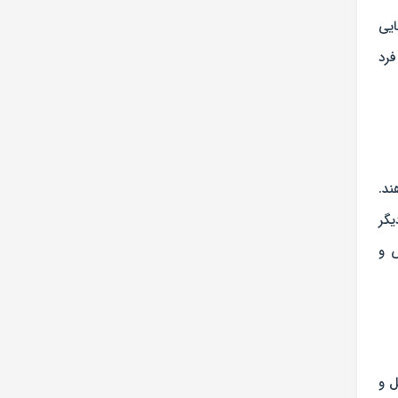
ایی
 طرف فرد
ند.
یگر
 و
ل و