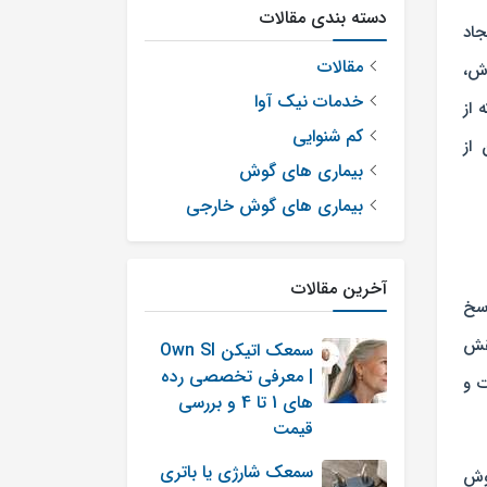
دسته بندی مقالات
جاد
مقالات
ش،
خدمات نیک آوا
 از
کم شنوایی
 از
بیماری های گوش
بیماری های گوش خارجی
آخرین مقالات
اسخ
قش
سمعک اتیکن Own SI
| معرفی تخصصی رده
ات و
های 1 تا 4 و بررسی
قیمت
سمعک شارژی یا باتری
 گوش