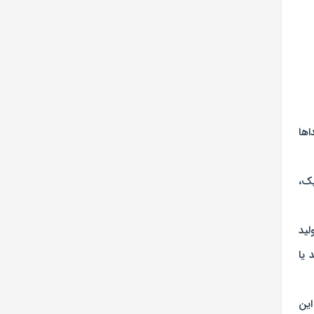
اها
یک،
لید
 یا
این