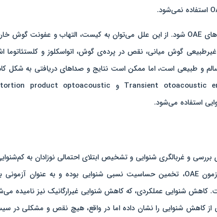
برخی از شرایط، ممکن است باعث عدم وجود صداهای OAE شود. از این علل می‌توان به کیست‌، التهاب و عفونت گوش 
غیرطبیعی گوش میانی، نقص در پرده‌ی گوش، اتواسکلوز و کلستئاتوما اش
سالم و طبیعی است، اما ممکن است نتایج و صداهای دریافتی به ‌شکل کا
غیرطبیعی باشد. در بالین، بیشتر از Transient otoacoustic emissions و on product optoacoustic
ده، برای بررسی و غربالگری شنوایی و تشخیص ابتلای احتمالی نوزادان به کم‌شنوایی
ناشنوایی انجام می‌شود. یکی دیگر از کاربردهای آزمون OAE، تخمین حساسیت نسبی شنوایی بوده و به ‌عنوان آزمونی
. کاهش شنوایی عملکردی، که کاهش شنوایی غیرارگانیک نیز نامیده می‌ش
ی از کاهش شنوایی را نشان داده اما در واقع، هیچ نقص و مشکلی در سی