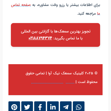
برای اطلاعات بیشتر یا رزرو وقت مشاوره، به
صفحه تماس
ما
مراجعه کنید.
تجویز بهترین سمعک‌ها با گارانتی بین المللی
با ما تماس بگیرید:
02188794374
© 2025 کلینیک سمعک نیک آوا | تمامی حقوق
محفوظ است |
www.nikavahearing.com