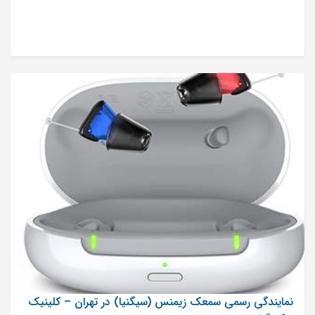
نمایندگی رسمی سمعک زیمنس (سیگنیا) در تهران – کلینیک