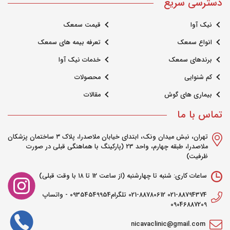
دسترسی سریع
نیک آوا
قیمت سمعک
انواع سمعک
تعرفه بیمه های سمعک
برندهای سمعک
خدمات نیک آوا
کم شنوایی
محصولات
بیماری های گوش
مقالات
تماس با ما
تهران، نبش میدان ونک، ابتدای خیابان ملاصدرا، پلاک ۳ ساختمان پزشکان
ملاصدرا، طبقه چهارم، واحد ۲3 (پارکینگ با هماهنگی قبلی در صورت
ظرفیت)
ساعات کاری: شنبه تا چهارشنبه (از ساعت 12 تا ۱۸ با وقت قبلی)
021-88794374 021-88780612 تلگرام09354549954 - واتساپ
09046887209
nicavaclinic@gmail.com