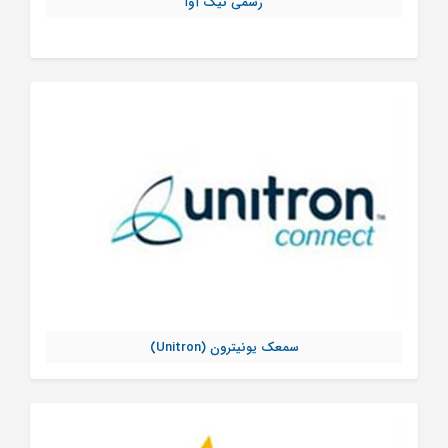
رسمی نیک آوا
تماس بگیرید
سمعک یونیترون (Unitron)