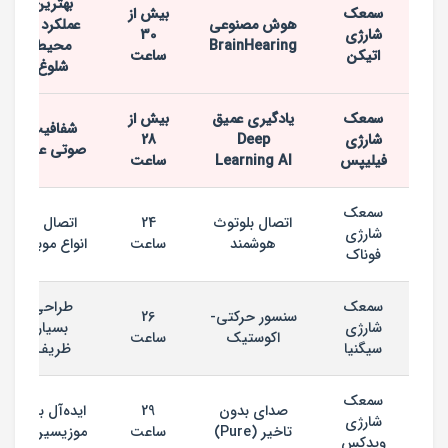
بهترین
سمعک
بیش از
هوش مصنوعی
عملکرد در
شارژی
30
BrainHearing
محیط
اتیکن
ساعت
شلوغ
سمعک
یادگیری عمیق
بیش از
شفافیت
شارژی
Deep
28
صوتی عالی
فیلیپس
Learning AI
ساعت
سمعک
اتصال بلوتوث
24
اتصال به
شارژی
هوشمند
ساعت
انواع موبایل
فوناک
سمعک
طراحی
سنسور حرکتی-
26
شارژی
بسیار
اکوستیک
ساعت
سیگنیا
ظریف
سمعک
صدای بدون
29
ایده‌آل برای
شارژی
تاخیر (Pure)
ساعت
موزیسین‌ها
ویدکس