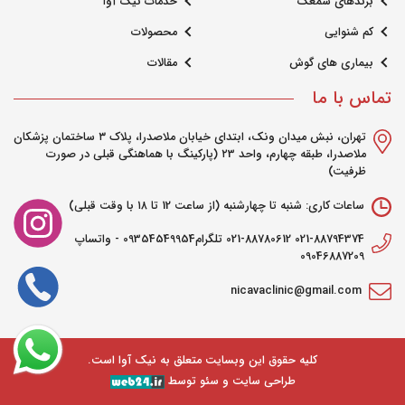
برندهای سمعک
خدمات نیک آوا
کم شنوایی
محصولات
بیماری های گوش
مقالات
تماس با ما
تهران، نبش میدان ونک، ابتدای خیابان ملاصدرا، پلاک ۳ ساختمان پزشکان
ملاصدرا، طبقه چهارم، واحد ۲3 (پارکینگ با هماهنگی قبلی در صورت
ظرفیت)
ساعات کاری: شنبه تا چهارشنبه (از ساعت 12 تا ۱۸ با وقت قبلی)
021-88794374 021-88780612 تلگرام09354549954 - واتساپ
09046887209
nicavaclinic@gmail.com
کلیه حقوق این وبسایت متعلق به
نیک‌ آوا
است.
طراحی سایت و سئو توسط