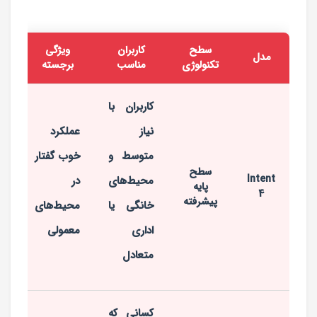
سطح
کاربران
ویژگی
مدل
تکنولوژی
مناسب
برجسته
کاربران با
نیاز
عملکرد
متوسط و
خوب گفتار
سطح
Intent
محیط‌های
در
پایه
4
پیشرفته
خانگی یا
محیط‌های
اداری
معمولی
متعادل
کسانی که