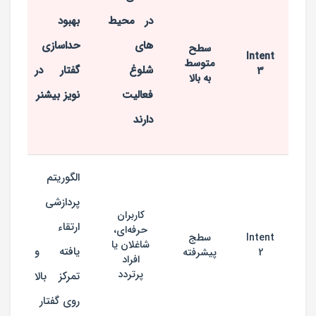
در محیط
بهبود
های
حداسازی
سطح
Intent
متوسط
شلوغ
گفتار در
3
به بالا
فعالیت
نویز بیشنر
دارند
الگوریتم
پردازشی
کاربران
ارتقاء
حرفه‌ای،
Intent
سطج
شاغلان یا
یافته و
2
پیشرفته
افراد
پرتردد
تمرکز بالا
روی گفتار