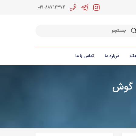
021-88794374
جو
عک
درباره ما
تماس با ما
ک گوش