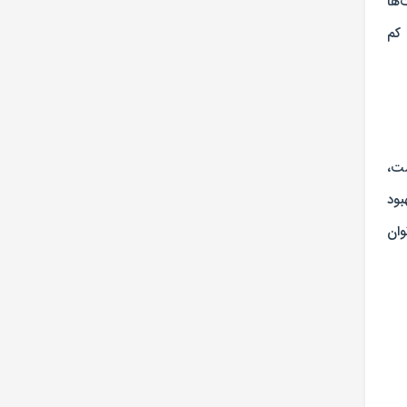
‌ها
 کم
ست،
بود
وان