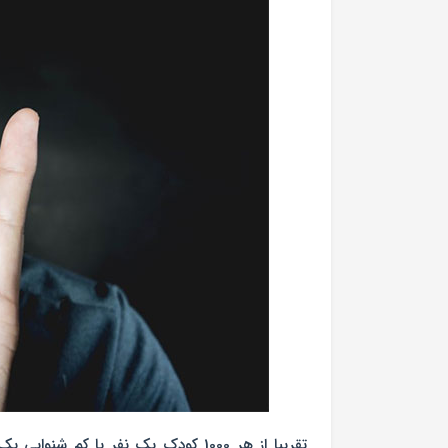
تقریبا از هر 1000 کودک یک نفر با ک