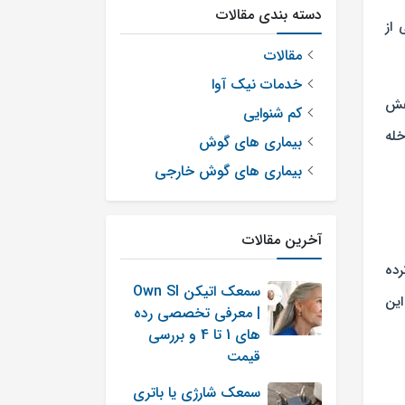
دسته بندی مقالات
65 سال، به ‌درجاتی از
مقالات
خدمات نیک آوا
اهش
کم شنوایی
خله
بیماری های گوش
بیماری های گوش خارجی
آخرین مقالات
رده
سمعک اتیکن Own SI
این
| معرفی تخصصی رده
های 1 تا 4 و بررسی
قیمت
سمعک شارژی یا باتری