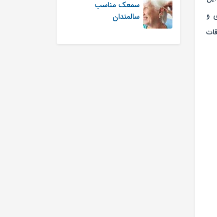
سمعک مناسب
ی و
سالمندان
قات