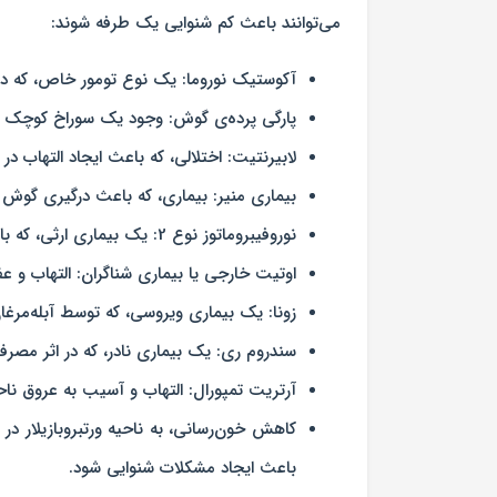
می‌توانند باعث کم شنوایی یک طرفه شوند:
آکوستیک نوروما: یک نوع تومور خاص، که در 
پارگی پرده‌ی گوش: وجود یک سوراخ کوچک یا 
لابیرنتیت: اختلالی، که باعث ایجاد التهاب د
بیماری منیر: بیماری، که باعث درگیری گو
نوروفیبروماتوز نوع 2: یک بیماری ارثی، که باعث رشد توده‌های غیرسرطانی برروی عصب شنوایی می‌شود.
اوتیت خارجی یا بیماری شناگران: التهاب و
زونا: یک بیماری ویروسی، که توسط آبله‌مرغا
سندروم ری: یک بیماری نادر، که در اثر مصرف 
آرتریت تمپورال: التهاب و آسیب به عروق نا
کاهش خون‌رسانی، به ناحیه ورتبروبازیلار د
باعث ایجاد مشکلات شنوایی شود.