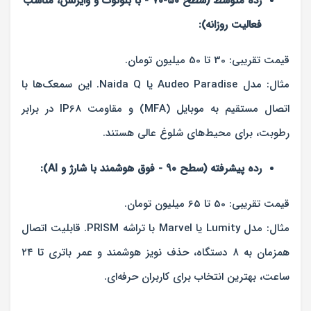
رده متوسط (سطح ۵۰-۷۰ - با بلوتوث و وایرلس، مناسب
فعالیت روزانه):
قیمت تقریبی: 30 تا 50 میلیون تومان.
مثال: مدل Audeo Paradise یا Naida Q. این سمعک‌ها با
اتصال مستقیم به موبایل (MFA) و مقاومت IP68 در برابر
رطوبت، برای محیط‌های شلوغ عالی هستند.
رده پیشرفته (سطح ۹۰ - فوق هوشمند با شارژ و AI):
قیمت تقریبی: 50 تا 65 میلیون تومان.
مثال: مدل Lumity یا Marvel با تراشه PRISM. قابلیت اتصال
همزمان به ۸ دستگاه، حذف نویز هوشمند و عمر باتری تا ۲۴
ساعت، بهترین انتخاب برای کاربران حرفه‌ای.