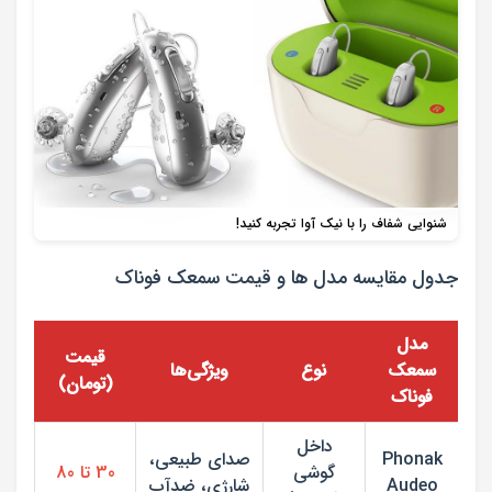
شنوایی شفاف را با نیک آوا تجربه کنید!
جدول مقایسه مدل ها و قیمت سمعک فوناک
مدل
قیمت
سمعک
نوع
ویژگی‌ها
(تومان)
فوناک
داخل
Phonak
صدای طبیعی،
گوشی
30 تا 80
Audeo
شارژی، ضدآب