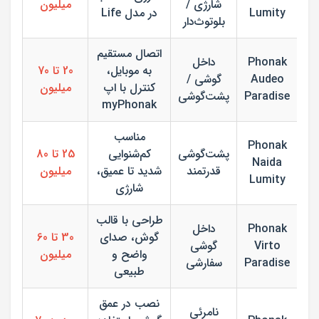
شارژی /
میلیون
Lumity
در مدل Life
بلوتوث‌دار
اتصال مستقیم
Phonak
داخل
به موبایل،
20 تا 70
Audeo
گوشی /
کنترل با اپ
میلیون
Paradise
پشت‌گوشی
myPhonak
مناسب
Phonak
پشت‌گوشی
کم‌شنوایی
25 تا 80
Naida
قدرتمند
شدید تا عمیق،
میلیون
Lumity
شارژی
طراحی با قالب
Phonak
داخل
گوش، صدای
30 تا 60
Virto
گوشی
واضح و
میلیون
Paradise
سفارشی
طبیعی
نصب در عمق
نامرئی