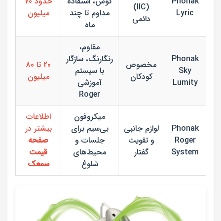
Phonak
گوش، استفاده
حدود 70
(IIC)
Lyric
مداوم تا چند
میلیون
دائمی
ماه
مقاوم،
Phonak
رنگارنگ، سازگار
مخصوص
20 تا 80
Sky
با سیستم
کودکان
میلیون
Lumity
آموزشی
Roger
میکروفون
اطلاعات
Phonak
لوازم جانبی
بی‌سیم برای
بیشتر در
Roger
و تقویت
جلسات و
صفحه
System
گفتار
محیط‌های
قیمت
شلوغ
سمعک