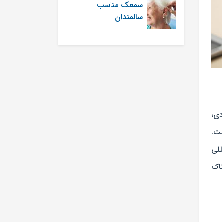
سمعک مناسب
سالمندان
ی،
ت.
 بین المللی
ناک