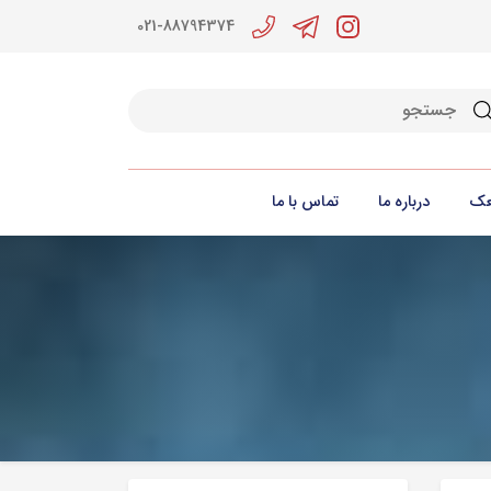
021-88794374
جو
عک
درباره ما
تماس با ما