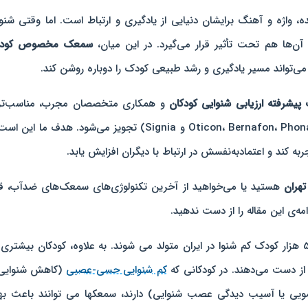
ه، واژه و آهنگ برایشان دنیایی از یادگیری و ارتباط است. اما وقتی شنو
 آن‌ها هم تحت تأثیر قرار می‌گیرد. در این میان،
سمعک مخصوص کودک
ی‌تواند مسیر یادگیری و رشد طبیعی کودک را دوباره روشن کند.
پیشرفته ارزیابی شنوایی کودکان
و همکاری متخصصان مجرب، مناسب‌تر
نوع سمعک کودکانه از برندهای معتبر دنیا (مثل Oticon، Bernafon، Phonak و Signia) تجویز می‌شود. هدف ما 
ه کند و اعتمادبه‌نفسش در ارتباط با دیگران افزایش یابد.
هران
هستید یا می‌خواهید از آخرین تکنولوژی‌های سمعک‌های ضدآب، ق
ه‌ی این مقاله را از دست ندهید.
به گفته انجمن علمی شنوایی ایران، سالیانه حدود 5 هزار کودک کم شنوا در ایران متولد می شوند. به علاوه، کودکان بیشتر
 از دست می‌دهند. در کودکانی که
کم شنوایی حسی-عصبی
(کاهش شنوایی 
 یا آسیب دیدگی عصب شنوایی) دارند، سمعکها می توانند باعث بهب