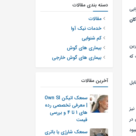
دسته بندی مقالات
ایی
مقالات
ان
خدمات نیک آوا
کم شنوایی
ین
بیماری های گوش
این است که
بیماری های گوش خارجی
آخرین مقالات
ابل
سمعک اتیکن Own SI
| معرفی تخصصی رده
ی نیز
های 1 تا 4 و بررسی
در
قیمت
ود
سمعک شارژی یا باتری