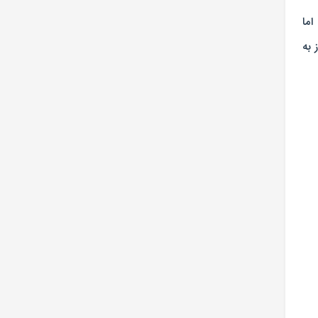
اما
 به