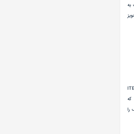
 به
یز
معک ها بر اساس قالب گوش هر فرد ساخته می‌شوند و میتوانند به خوبی در داخل گوش بیرونی جای گیرند. سمعک ITE
 شدید استفاده می‌شود و می‌تواند به ویژگی‌هایی مانند تله کویل (telecoil)، که
 را