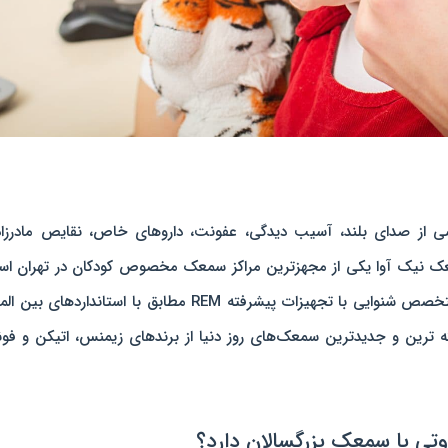
 از صدای بلند، آسیب دیدگی، عفونت، داروهای خاص، نقایص مادرزاد
ک نیک آوا یکی از مجهزترین مراکز سمعک مخصوص کودکان در تهران اس
در کلینیک نیک‌آوا سمعک کودکان توسط پزشک متخصص شنوایی با تجهیزات پیشرفته REM مطابق با استانداردهای
ته ترین و جدیدترین سمعک‌های روز دنیا از برندهای زیمنس، اتیکن و فو
ی با سمعک بزرگسالان دارد؟