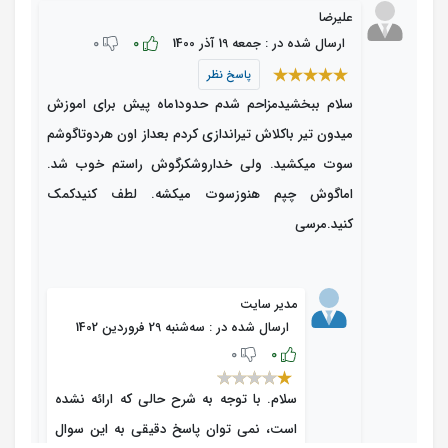
علیرضا
0
0
ارسال شده در : جمعه 19 آذر 1400
پاسخ نظر
سلام ببخشیدمزاحم شدم حدود1ماه پیش برای اموزش
میدون تیر باکلاش تیراندازی کردم بعداز اون هردوتاگوشم
سوت میکشید. ولی خداروشکرگوش راستم خوب شد.
اماگوش چپم هنوزسوت میکشه. لطف کنیدکمک
کنید.مرسی
مدیر سایت
ارسال شده در : ﺳﻪشنبه 29 فروردین 1402
0
0
سلام. با توجه به شرح حالی که ارائه نشده
است، نمی توان پاسخ دقیقی به این سوال