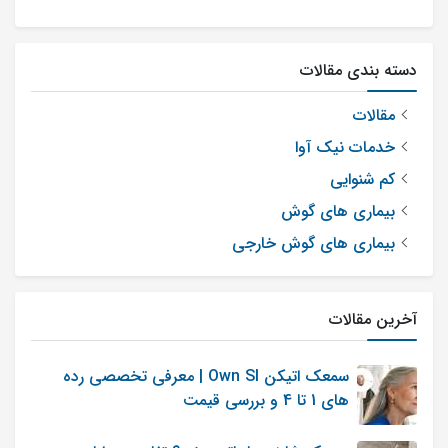
داد. اما در صورتی که سوت گوش شما پس
از صدای تیراندازی به صورت موقتی بوده و
دسته بندی مقالات
بعد از چند دقیقه یا ساعت به طور خود به
خودی از بین رفته باشد، احتمالاً مشکل
مقالات
جدی‌ای وجود ندارد. اما در صورتی که سوت
خدمات نیک آوا
گوش شما بعد از صدای تیراندازی به صورت
کم شنوایی
دائمی باقی مانده باشد، بهتر است به یک
بیماری های گوش
پزشک و ادیولوژیست مراجعه کنید.
بیماری های گوش خارجی
آخرین مقالات
مهدی آقایی
0
0
ارسال شده در : شنبه 28 فروردین 1400
سمعک اتیکن Own SI | معرفی تخصصی رده
پاسخ نظر
های 1 تا 4 و بررسی قیمت
سلام دخترم ۷ روزه به دنیا اومده دو بار حموم بردیم
چیزی به گوشش نزدیم و نبستیم تا آب نره توش بعد