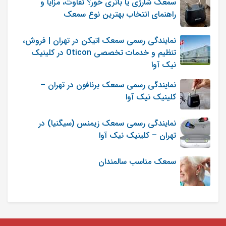
سمعک شارژی یا باتری خور؟ تفاوت، مزایا و
برده بودیم دکتر لخت کردن نیم ساعت تو سرما موند
راهنمای انتخاب بهترین نوع سمعک
دمای بدنشو بگیرن سرما خورده عطسه و سرفه میکنه
بینیش کیپ میشه بعد با همین وضعیت ها بردیم
نمایندگی رسمی سمعک اتیکن در تهران | فروش،
تنظیم و خدمات تخصصی Oticon در کلینیک
شنوایی سنجی انگار مشکوک بوده گفت برین دو هفته
نیک آوا
دیگه بیاین شاید آب مایع اینا مونده باشه تو گوشش
نمایندگی رسمی سمعک برنافون در تهران –
میخواستم ببینم سرماخوردگی و اینکه اگه آب بره تو
کلینیک نیک آوا
گوش نتیجه شنوایی سنجی رو تغییر میده یا نه؟
نمایندگی رسمی سمعک زیمنس (سیگنیا) در
تهران – کلینیک نیک آوا
مدیر سایت
ارسال شده در : شنبه 09 اردیبهشت 1402
سمعک مناسب سالمندان
0
0
سلام. ارزیابی شنوایی در نوزاد ۷ روزه که
سرماخوردگی دارد، ممکن است نتایج
نامعتبری داشته باشد، زیرا سرماخوردگی