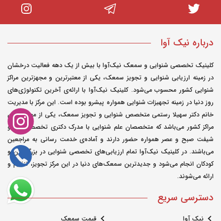
می‌تواند تاثیر منفی بر شنوایی داشته باشد.
برای اینکه ارزیابی شنوایی معتبر باشد، بهتر
است که پس از بهبود سرماخوردگی، این
درباره نیک آوا
ارزیابی صورت گیرد. در هر صورت، در صورت
بروز هرگونه نگرانی درباره شنوایی نوزاد، بهتر
کلینیک تخصصی شنوایی و سمعک نیک‌آوا با بیش از یک دهه فعالیت درخشان
در زمینه ارزیابی شنوایی و تجویز سمعک، یکی از معتبرترین و مجهزترین مراکز
است با پزشک معالج مشورت کنید.
شنوایی کشور محسوب می‌شود. کلینیک نیک‌آوا با ارائه‌ی آخرین تکنولوژی‌های
روز دنیا در زمینه تجهیزات شنوایی همواره پیشرو بوده است. این مرکز با مدیریت
خانم دکتر سهیلا رستمی متخصص شنوایی و تجویز سمعک، یکی از معدودترین
مراکز کشور می‌باشد که متخصصان علم شنوایی با مدرک دکتری تخصصی در دو
محمد
شیفت صبح و عصر همواره حضور دارند و آماده‌ی خدمت رسانی به مراجعین
0
0
ارسال شده در : شنبه 09 اسفند 1399
می‌باشند. در کلینیک نیک‌آوا تمام ارزیابی‌های تخصصی شنوایی در بزرگسالان و
پاسخ نظر
کودکان انجام می‌شود و جدیدترین سمعک‌های دنیا در این مرکز تجویز، تنظیم و
سلام وقت بخیر من مشکلی که دارم اینجوریه مثلا با
ارائه می‌شوند.
صدای بلند یکی از گوشام میگیره و یه جورایی مثل خش
دسترسی سریع
خش میشنوم و ازار دهندست این مشکل وقتی میخندم
و خودمم بلند صحبت میکنم پیش میاد البته وقتی جسم
نیک آوا
قیمت سمعک