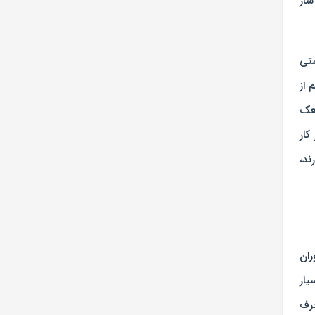
ساز
ستی
 از
معک
کار
ند،
ران
یار
حرف