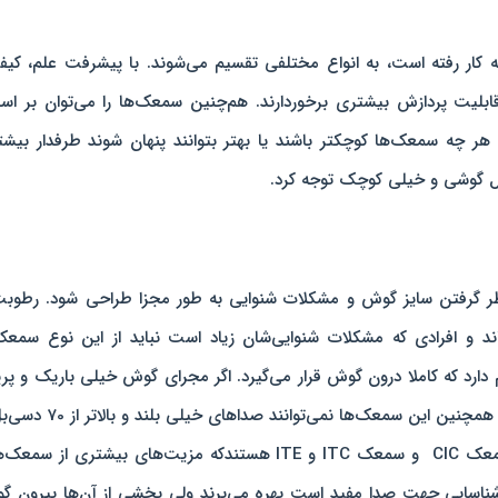
ه کار رفته است، به انواع مختلفی تقسیم‌ می‌شوند. با پیشرفت علم، کی
بلیت پردازش بیشتری برخوردارند. هم‌چنین سمعک‌ها را می‌توان بر ا
ر چه سمعک‌ها کوچکتر باشند یا بهتر بتوانند پنهان شوند طرفدار بیش
خل گوشی و خیلی کوچک توجه کرد.
نظر گرفتن سایز گوش و مشکلات شنوایی‌ به طور مجزا طراحی شود. رطوب
و افرادی که مشکلات شنوایی‌شان زیاد است نباید از این نوع سمعک‌
ده کنند. کوچترین سمعک داخل گوشی IIC نام دارد که کاملا درون گوش قرار می‌گیرد. اگر مجرای گوش خیلی باریک و 
و خم باشد، این سمعک برای گوش مناسب نیست. همچنین این سمعک‌ها نمی‌توانند صدا
، سمعک CIC و سمعک ITC و ITE هستندکه مزیت‌های بیشتری از سمع
در شناسایی جهت صدا مفید است بهره می‌برند ولی بخشی از آن‌ها بیرون 