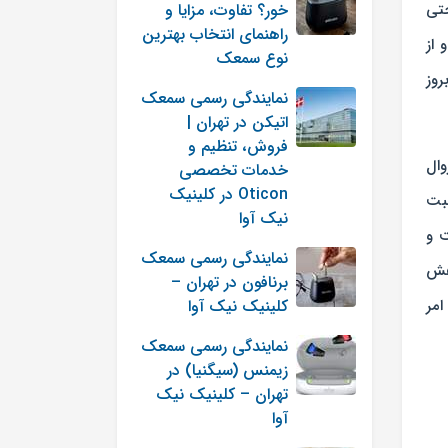
حتی
خور؟ تفاوت، مزایا و
راهنمای انتخاب بهترین
 از
نوع سمعک
روز
نمایندگی رسمی سمعک
اتیکن در تهران |
فروش، تنظیم و
وال
خدمات تخصصی
Oticon در کلینیک
سبت
نیک آوا
ت و
نمایندگی رسمی سمعک
اهش
برنافون در تهران –
امر
کلینیک نیک آوا
نمایندگی رسمی سمعک
زیمنس (سیگنیا) در
تهران – کلینیک نیک
آوا