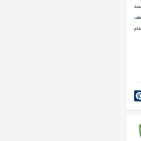
مند
عف
دام