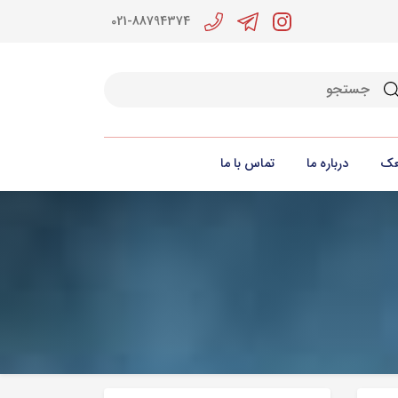
021-88794374
جو
عک
درباره ما
تماس با ما