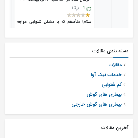
1
2
سلام! متأسفم که با مشکل شنوایی مواجه
هستید. وزوز گوش و مشکلات شنوایی
می‌توانند ناشی از عوامل مختلفی باشند.
مشکلات دندانی ممکن است به طور
دسته بندی مقالات
غیرمستقیم بر روی سلامت عمومی شما تأثیر
مقالات
بگذارد، اما برای تشخیص دقیق‌تر و درمان
خدمات نیک آوا
مناسب، بهتر است به یک پزشک متخصص
کم شنوایی
گوش و حلق و بینی مراجعه کنید. قرص
بیماری های گوش
آسپرین نیز می‌تواند در برخی موارد باعث
بیماری های گوش خارجی
تشدید وزوز گوش شود. اگر احساس می‌کنید
که مصرف آسپرین یا هر داروی دیگری بر
وضعیت شما تأثیر می‌گذارد، حتماً با پزشک
آخرین مقالات
خود مشورت کنید. به هر حال، توصیه