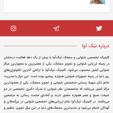
سلام وزوز گوش می‌تواند به دلایل مختلفی
ایجاد شود و معمولاً در افراد مسن‌تر شایع‌تر
است. برای مدیریت این مشکل، پیشنهاد
می‌کنم: 1. مشاوره با پزشک: ابتدا به یک
متخصص گوش و حلق و بینی مراجعه کنید تا
درباره نیک آوا
علت اصلی وزوز گوش شما مشخص شود.
ممکن است نیاز به آزمایش‌های شنوایی یا
کلینیک تخصصی شنوایی و سمعک نیک‌آوا با بیش از یک دهه فعالیت درخشان
تصویربرداری باشد. 2. مدیریت استرس:
در زمینه ارزیابی شنوایی و تجویز سمعک، یکی از معتبرترین و مجهزترین مراکز
شنوایی کشور محسوب می‌شود. کلینیک نیک‌آوا با ارائه‌ی آخرین تکنولوژی‌های
استرس و اضطراب می‌توانند وزوز گوش را
روز دنیا در زمینه تجهیزات شنوایی همواره پیشرو بوده است. این مرکز با مدیریت
تشدید کنند. استفاده از تکنیک‌های
خانم دکتر سهیلا رستمی متخصص شنوایی و تجویز سمعک، یکی از معدودترین
آرامش‌بخش مانند مدیتیشن، یوگا یا تمرینات
مراکز کشور می‌باشد که متخصصان علم شنوایی با مدرک دکتری تخصصی در دو
تنفسی می‌تواند کمک‌کننده باشد. 3.
شیفت صبح و عصر همواره حضور دارند و آماده‌ی خدمت رسانی به مراجعین
صداهای پس‌زمینه: استفاده از صداهای ملایم
می‌باشند. در کلینیک نیک‌آوا تمام ارزیابی‌های تخصصی شنوایی در بزرگسالان و
کودکان انجام می‌شود و جدیدترین سمعک‌های دنیا در این مرکز تجویز، تنظیم و
پس‌زمینه (مثل صدای باران یا موسیقی آرام)