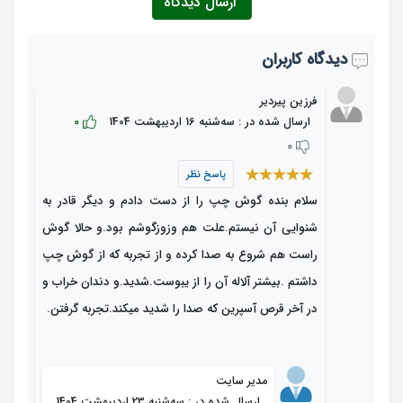
ارسال دیدگاه
دیدگاه کاربران
فرزین پیردیر
0
ارسال شده در : ﺳﻪشنبه 16 اردیبهشت 1404
0
پاسخ نظر
سلام بنده گوش چپ را از دست دادم و دیگر قادر به
شنوایی آن نیستم.علت هم وزوزگوشم بود.و حالا گوش
راست هم شروع به صدا کرده و از تجربه که از گوش چپ
داشتم .بیشتر آلاله آن را از یبوست.شدید.و دندان خراب و
در آخر قرص آسپرین که صدا را شدید میکند.تجربه گرفتن.
مدیر سایت
ارسال شده در : ﺳﻪشنبه 23 اردیبهشت 1404