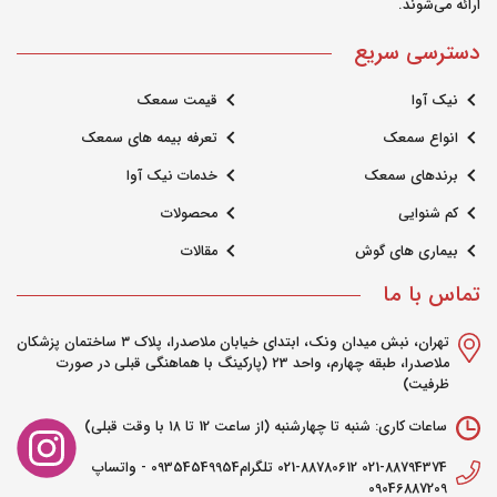
ارائه می‌شوند.
می‌تواند به کاهش احساس وزوز گوش کمک
دسترسی سریع
کند. 4. اجتناب از محرک‌ها: مصرف کافئین،
الکل و نیکوتین ممکن است وزوز گوش را
نیک آوا
قیمت سمعک
بدتر کند. سعی کنید این موارد را محدود
انواع سمعک
تعرفه بیمه های سمعک
کنید. 5. درمان‌های دارویی: در برخی موارد،
برندهای سمعک
خدمات نیک آوا
پزشک ممکن است داروهایی برای کمک به
کم شنوایی
محصولات
مدیریت علائم تجویز کند. 6. سمعک‌ها: اگر
دچار مشکل شنوایی هستید، استفاده از
بیماری های گوش
مقالات
سمعک می‌تواند به کاهش وزوز کمک کند.
تماس با ما
تهران، نبش میدان ونک، ابتدای خیابان ملاصدرا، پلاک ۳ ساختمان پزشکان
ملاصدرا، طبقه چهارم، واحد ۲3 (پارکینگ با هماهنگی قبلی در صورت
ظرفیت)
مرتضی غلام نژاد
2
ارسال شده در : ﺳﻪشنبه 05 فروردین 1404
ساعات کاری: شنبه تا چهارشنبه (از ساعت 12 تا ۱۸ با وقت قبلی)
0
021-88794374 021-88780612 تلگرام09354549954 - واتساپ
پاسخ نظر
09046887209