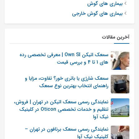
بیماری های گوش
هواپیما یا رانندگی در پیچ‌ها، احتمال مشکل
بیماری های گوش خارجی
در سیستم تعادلی گوش داخلی (مانند
بیماری‌های مرتبط با مایع گوش یا سیستم
دهلیزی) وجود داره. اما این علائم می‌تونن
آخرین مقالات
دلایل دیگه‌ای هم داشته باشن، مثل مشکلات
عصبی، مسائل مربوط به گردن، یا حتی
سمعک اتیکن Own SI | معرفی تخصصی رده
عوارض جانبی داروهای مرتبط با درمان
های 1 تا 4 و بررسی قیمت
پانیک. برای تشخیص دقیق، باید به پزشک و
سمعک شارژی یا باتری خور؟ تفاوت، مزایا و
مراکز سرگیجه مراجعه کنید.
راهنمای انتخاب بهترین نوع سمعک
نمایندگی رسمی سمعک اتیکن در تهران | فروش،
تنظیم و خدمات تخصصی Oticon در کلینیک
احمد ضمیر
0
نیک آوا
ارسال شده در : پنجشنبه 11 اردیبهشت 1404
1
نمایندگی رسمی سمعک برنافون در تهران –
پاسخ نظر
کلینیک نیک آوا