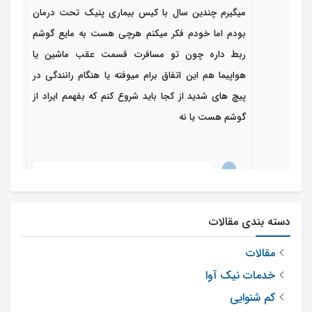
میگیرم چندین سال با کیس بیماری پنیک تحت درمان
بودم اما خودم فکر میکنم هرچی هست به مایع گوشم
ربط داره چون تو مسافرت قسمت عقب ماشین یا
هواپیما هم این اتفاق برام میوفته یا هنگام رانندگی در
پیچ های شدید از کجا باید شروع کنم که بفهمم ایراد از
گوشم هست یا نه
مدیر سایت
ارسال شده در : پنجشنبه 09 مرداد 1404
1
0
دسته بندی مقالات
سلام. با توجه به علائمی که شرح دادید، مثل
مقالات
سرگیجه شدید هنگام پایین نگه داشتن سر،
خدمات نیک آوا
نگاه کردن به اشیای متحرک، یا در
کم شنوایی
موقعیت‌هایی مثل نشستن در عقب ماشین،