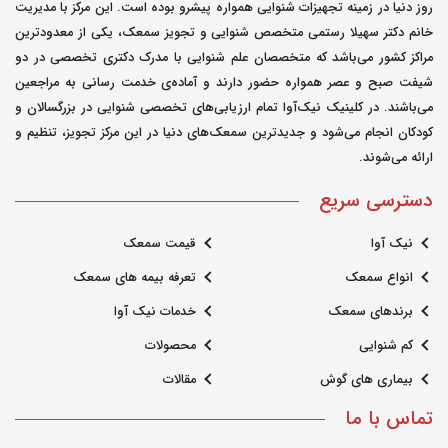
روز دنیا در زمینه تجهیزات شنوایی همواره پیشرو بوده است. این مرکز با مدیریت
مدیر سایت
خانم دکتر سهیلا رستمی متخصص شنوایی و تجویز سمعک، یکی از معدودترین
ارسال شده در : ﺳﻪشنبه 23 اردیبهشت 1404
مراکز کشور می‌باشد که متخصصان علم شنوایی با مدرک دکتری تخصصی در دو
1
0
شیفت صبح و عصر همواره حضور دارند و آماده‌ی خدمت رسانی به مراجعین
می‌باشند. در کلینیک نیک‌آوا تمام ارزیابی‌های تخصصی شنوایی در بزرگسالان و
سلام! وزوز گوش یا tinnitus می‌تواند ناشی
کودکان انجام می‌شود و جدیدترین سمعک‌های دنیا در این مرکز تجویز، تنظیم و
از عوامل مختلفی باشد، از جمله آسیب به
ارائه می‌شوند.
شنوایی، عفونت، استرس یا قرار گرفتن در
دسترسی سریع
معرض صداهای بلند. در بسیاری از موارد،
این وضعیت ممکن است بهبود یابد، اما
نیک آوا
قیمت سمعک
بستگی به علت آن دارد.
انواع سمعک
تعرفه بیمه های سمعک
برندهای سمعک
خدمات نیک آوا
مدیر سایت
کم شنوایی
محصولات
ارسال شده در : ﺳﻪشنبه 23 اردیبهشت 1404
بیماری های گوش
مقالات
1
0
تماس با ما
سلام! وزوز گوش یا tinnitus می‌تواند ناشی