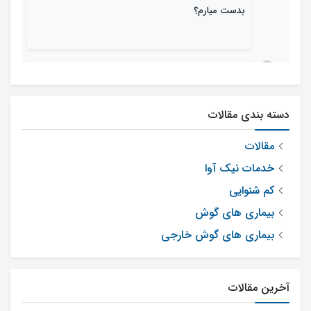
بدست میارم؟
محمد شجاعی
1
ارسال شده در : جمعه 28 اردیبهشت 1403
2
دسته بندی مقالات
پاسخ نظر
مقالات
سلام : از آغاز شنوائی سنجی و قالب گیری تا تحویل
خدمات نیک آوا
سمعک چه مدت زمان طول میکشد .
کم شنوایی
بیماری های گوش
مدیر سایت
بیماری های گوش خارجی
ارسال شده در : پنجشنبه 03 خرداد 1403
1
1
آخرین مقالات
سلام. حدود یک هفته زمان میبرد.