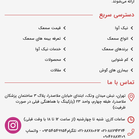
ارائه می‌شوند.
دسترسی سریع
نیک آوا
قیمت سمعک
انواع سمعک
تعرفه بیمه های سمعک
برندهای سمعک
خدمات نیک آوا
کم شنوایی
محصولات
بیماری های گوش
مقالات
تماس با ما
تهران، نبش میدان ونک، ابتدای خیابان ملاصدرا، پلاک ۳ ساختمان پزشکان
ملاصدرا، طبقه چهارم، واحد ۲3 (پارکینگ با هماهنگی قبلی در صورت
ظرفیت)
ساعات کاری: شنبه تا چهارشنبه (از ساعت 12 تا ۱۸ با وقت قبلی)
021-88794374 021-88780612 تلگرام09354549954 - واتساپ
09046887209