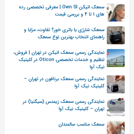
سمعک اتیکن Own SI | معرفی تخصصی رده
های 1 تا 4 و بررسی قیمت
سمعک شارژی یا باتری خور؟ تفاوت، مزایا و
راهنمای انتخاب بهترین نوع سمعک
نمایندگی رسمی سمعک اتیکن در تهران | فروش،
تنظیم و خدمات تخصصی Oticon در کلینیک
نیک آوا
نمایندگی رسمی سمعک برنافون در تهران –
کلینیک نیک آوا
نمایندگی رسمی سمعک زیمنس (سیگنیا) در
تهران – کلینیک نیک آوا
سمعک مناسب سالمندان