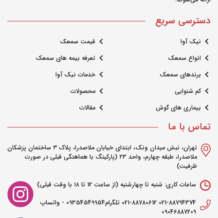
ارائه می‌شوند.
دسترسی سریع
نیک آوا
قیمت سمعک
انواع سمعک
تعرفه بیمه های سمعک
برندهای سمعک
خدمات نیک آوا
کم شنوایی
محصولات
بیماری های گوش
مقالات
تماس با ما
تهران، نبش میدان ونک، ابتدای خیابان ملاصدرا، پلاک ۳ ساختمان پزشکان
ملاصدرا، طبقه چهارم، واحد ۲3 (پارکینگ با هماهنگی قبلی در صورت
ظرفیت)
ساعات کاری: شنبه تا چهارشنبه (از ساعت 12 تا ۱۸ با وقت قبلی)
021-88794374 021-88780612 تلگرام09354549954 - واتساپ
09046887209