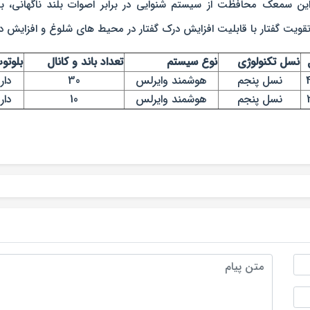
گی های این سمعک محافظت از سیستم شنوایی در برابر اصوات بلند ناگهان
نسل تکنولوژی
نوع سیستم
تعداد باند و کانال
بلوتو
نسل پنجم
هوشمند وایرلس
30
دار
نسل پنجم
هوشمند وایرلس
10
دار
متن پیام