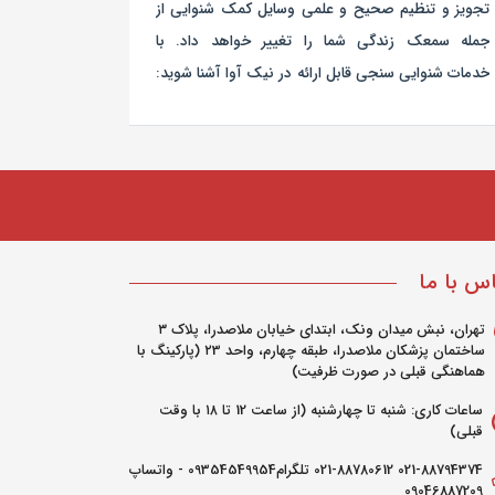
تجویز و تنظیم صحیح و علمی وسایل کمک شنوایی از
تعمیرات ان
جمله سمعک زندگی شما را تغییر خواهد داد. با
کلیدی نگهد
خدمات شنوایی سنجی قابل ارائه در نیک آوا آشنا شوید:
ظریفی هست
مدتی به سرو
س با ما
تهران، نبش میدان ونک، ابتدای خیابان ملاصدرا، پلاک ۳
ساختمان پزشکان ملاصدرا، طبقه چهارم، واحد ۲3 (پارکینگ با
هماهنگی قبلی در صورت ظرفیت)
ساعات کاری: شنبه تا چهارشنبه (از ساعت 12 تا ۱۸ با وقت
قبلی)
021-88794374 021-88780612 تلگرام09354549954 - واتساپ
09046887209