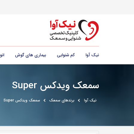
نیک آوا
کم شنوایی
بیماری های گوش
ان
سمعک ویدکس Super
نیک آوا
برندهای سمعک
سمعک ویدکس Super