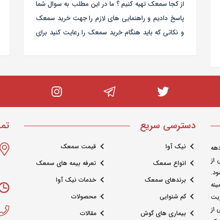
از کجا سمعک تهیه کنیم ؟ ما در این مطلب به سوال شما
پاسخ دادیم و راهنمایی های لازم را جهت خرید سمعک
و نکاتی که باید هنگام خرید سمعک را رعایت کنید برای
شما ارائه دادیم
دسترسی سریع
تما
نیک آوا
قیمت سمعک
هه
 از
انواع سمعک
تعرفه بیمه های سمعک
د.
برندهای سمعک
خدمات نیک آوا
ینه
کم شنوایی
محصولات
ریت
از
بیماری های گوش
مقالات