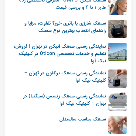
سمعک اتیکن Own SI | معرفی تخصصی رده
های 1 تا 4 و بررسی قیمت
دقیقی انجام دهد و تشخیص درست‌تری
بدهد.
سمعک شارژی یا باتری خور؟ تفاوت، مزایا و
راهنمای انتخاب بهترین نوع سمعک
نمایندگی رسمی سمعک اتیکن در تهران | فروش،
محمدرضا خانی
تنظیم و خدمات تخصصی Oticon در کلینیک
0
0
ارسال شده در : شنبه 26 آبان 1403
نیک آوا
پاسخ نظر
نمایندگی رسمی سمعک برنافون در تهران –
عرض ادب و احترام حدود یکماهیست که مادر بنده سرفه
کلینیک نیک آوا
های خشک مداوم دارد الان حدود 10 روز است که گوش
سمت چپ شنوایی خیلی ضعیفی پیدا کرده دکتر میگه
نمایندگی رسمی سمعک زیمنس (سیگنیا) در
عفونت نداره ولی برای تست شنوایی و نوار که رفتیم
تهران – کلینیک نیک آوا
گفتند شدیدا قرمز و ملتهب شده الان با ید چکارکنیم یا
برای درمان کجا مراجعه نماییم ممنون میشم جپاسخ بدید
سمعک مناسب سالمندان
سپاسگزارم