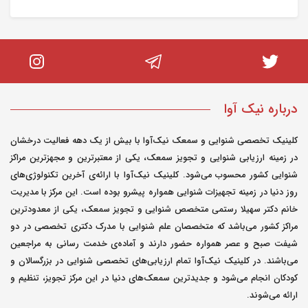
مدیر سایت
0
ارسال شده در : شنبه 15 دی 1403
0
سلام. با توجه به علائمی که مادر شما دارند،
درباره نیک آوا
سرفه‌های خشک مداوم و کاهش شنوایی در
گوش چپ می‌تواند نشانه‌ای از مشکلات
کلینیک تخصصی شنوایی و سمعک نیک‌آوا با بیش از یک دهه فعالیت درخشان
در زمینه ارزیابی شنوایی و تجویز سمعک، یکی از معتبرترین و مجهزترین مراکز
مختلفی باشد. اگر پزشک معالج عفونت را رد
شنوایی کشور محسوب می‌شود. کلینیک نیک‌آوا با ارائه‌ی آخرین تکنولوژی‌های
کرده است، ممکن است التهاب یا آلرژی،
روز دنیا در زمینه تجهیزات شنوایی همواره پیشرو بوده است. این مرکز با مدیریت
سینوزیت، یا مشکلات دیگری در گوش میانی
خانم دکتر سهیلا رستمی متخصص شنوایی و تجویز سمعک، یکی از معدودترین
یا داخلی وجود داشته باشد. در این شرایط،
مراکز کشور می‌باشد که متخصصان علم شنوایی با مدرک دکتری تخصصی در دو
پیشنهاد می‌کنم: 1. مشاوره با متخصص گوش
شیفت صبح و عصر همواره حضور دارند و آماده‌ی خدمت رسانی به مراجعین
می‌باشند. در کلینیک نیک‌آوا تمام ارزیابی‌های تخصصی شنوایی در بزرگسالان و
و حلق و بینی: اگر هنوز به یک متخصص
کودکان انجام می‌شود و جدیدترین سمعک‌های دنیا در این مرکز تجویز، تنظیم و
گوش و حلق و بینی مراجعه نکرده‌اید، این کار
ارائه می‌شوند.
می‌تواند بسیار مفید باشد. این پزشکان