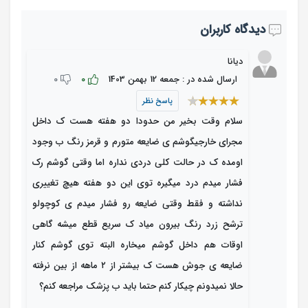
دیدگاه کاربران
دیانا
0
0
ارسال شده در : جمعه 12 بهمن 1403
پاسخ نظر
سلام وقت بخیر من حدودا دو هفته هست ک داخل
مجرای خارجیگوشم ی ضایعه متورم و قرمز رنگ ب وجود
اومده ک در حالت کلی دردی نداره اما وقتی گوشم رک
فشار میدم درد میگیره توی این دو هفته هیچ تغییری
نداشته و فقط وقتی ضایعه رو فشار میدم ی کوچولو
ترشح زرد رنگ بیرون میاد ک سریع قطع میشه گاهی
اوقات هم داخل گوشم میخاره البته توی گوشم کنار
ضایعه ی جوش هست ک بیشتر از ۲ ماهه از بین نرفته
حالا نمیدونم چیکار کنم حتما باید ب پزشک مراجعه کنم؟