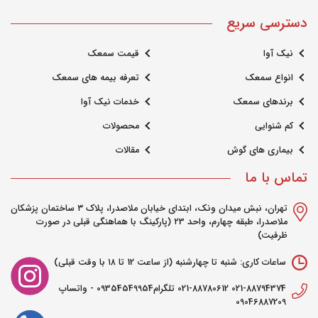
دسترسی سریع
نیک آوا
قیمت سمعک
انواع سمعک
تعرفه بیمه های سمعک
برندهای سمعک
خدمات نیک آوا
کم شنوایی
محصولات
بیماری های گوش
مقالات
تماس با ما
تهران، نبش میدان ونک، ابتدای خیابان ملاصدرا، پلاک ۳ ساختمان پزشکان
ملاصدرا، طبقه چهارم، واحد ۲3 (پارکینگ با هماهنگی قبلی در صورت
ظرفیت)
ساعات کاری: شنبه تا چهارشنبه (از ساعت 12 تا ۱۸ با وقت قبلی)
021-88794374 021-88780612 تلگرام09354549954 - واتساپ
09046887209