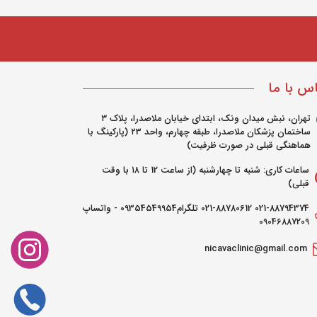
س با ما
تهران، نبش میدان ونک، ابتدای خیابان ملاصدرا، پلاک ۳
ساختمان پزشکان ملاصدرا، طبقه چهارم، واحد ۲3 (پارکینگ با
هماهنگی قبلی در صورت ظرفیت)
ساعات کاری: شنبه تا چهارشنبه (از ساعت 12 تا ۱۸ با وقت
قبلی)
021-88794374 021-88780612 تلگرام09354549954 - واتساپ
09046887209
nicavaclinic@gmail.com