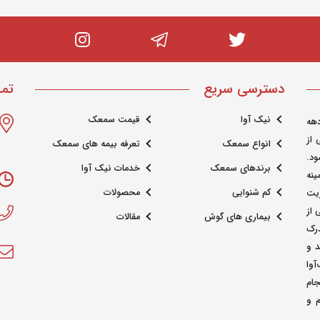
دسترسی سریع
تما
نیک آوا
قیمت سمعک
هه
 از
انواع سمعک
تعرفه بیمه های سمعک
د.
برندهای سمعک
خدمات نیک آوا
ینه
کم شنوایی
محصولات
ریت
از
بیماری های گوش
مقالات
درک
 و
آوا
جام
م و