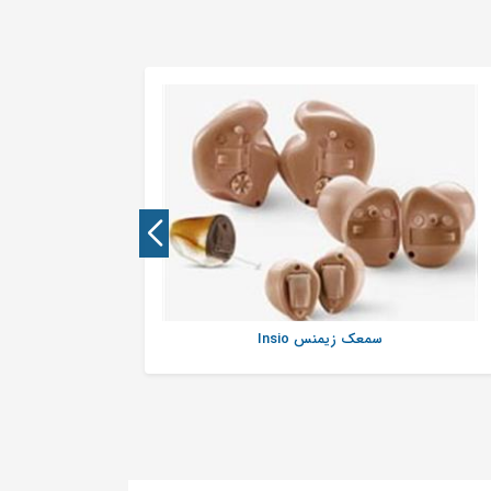
سمعک زیمنس Insio