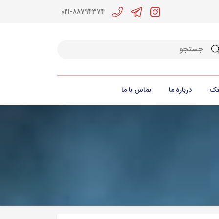
021-88794374
جو
عک
درباره ما
تماس با ما