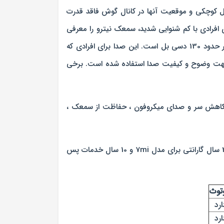
 سمعک های کوچک CIC نبودند، زیرا این سمعک ها به دلیل کوچکی و موقعیت آنها در کانال گوش فاقد قدرت
فرادی با کم شنوایی شدید، سمعک نیترو را معرفی
کرده است. این سمعک با کیفیت در عین کوچکی قدرت زیادی را دارا است. سمعک داخل گوشی نیترو قادر به تولید خروجی در حدود 130 دسی بل است. این صدا برای افرادی که
ه جهت وضوح و کیفیت صدا استفاده شده است. برخی
 کاهش سر و صدای میکروفون ، حفاظت از سمعک ،
کلینیک سمعک نیک آوا سمعک نیترو را در دو مدل 7Micon و 3Micon به کاربران گرامی با 2 سال گارانتی برای مدل 3mi و 3 سال گارانتی برای مدل 7mi و 10 سال خدمات پس
وتوث
ارد
ارد