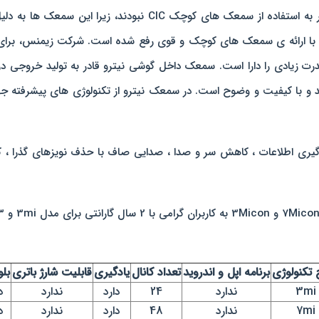
در گذشته، افرادی با کم شنوایی متوسط تا شدید قادر به استفاده از
 با ارائه ی سمعک های کوچک و قوی رفع شده است. شرکت زیمنس، برای ا
بلند و با کیفیت و وضوح است. در سمعک نیترو از تکنولوژی های پیشرفت
ری اطلاعات ، کاهش سر و صدا ، صدایی صاف با حذف نویزهای گذرا ،
تکنولوژی
برنامه اپل و اندروید
تعداد کانال
یادگیری
قابلیت شارژ باتری
بل
3mi
ندارد
24
دارد
ندارد
د
7mi
ندارد
48
دارد
ندارد
د