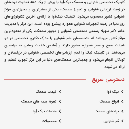
کلینیک تخصصی شنوایی و سمعک نیک‌آوا با بیش از یک دهه فعالیت درخشان
چیکارش کنم پیش دکتر گوش رفتم منو فرستاد پیش مغز
در زمینه ارزیابی شنوایی و تجویز سمعک، یکی از معتبرترین و مجهزترین مراکز
و اعصاب ولی اونم همین قرصو داد یعنی واقعا درمان
شنوایی کشور محسوب می‌شود. کلینیک نیک‌آوا با ارائه‌ی آخرین تکنولوژی‌های
نداره؟
روز دنیا در زمینه تجهیزات شنوایی همواره پیشرو بوده است. این مرکز با مدیریت
خانم دکتر سهیلا رستمی متخصص شنوایی و تجویز سمعک، یکی از معدودترین
مراکز کشور می‌باشد که متخصصان علم شنوایی با مدرک دکتری تخصصی در دو
مدیر سایت
شیفت صبح و عصر همواره حضور دارند و آماده‌ی خدمت رسانی به مراجعین
0
ارسال شده در : جمعه 28 مهر 1402
می‌باشند. در کلینیک نیک‌آوا تمام ارزیابی‌های تخصصی شنوایی در بزرگسالان و
0
کودکان انجام می‌شود و جدیدترین سمعک‌های دنیا در این مرکز تجویز، تنظیم و
ارائه می‌شوند.
سلام، ممکن است این علایم شما ناشی از
دسترسی سریع
اختلالات اضطراب و یا مشکلات دیگر در
سیستم عصبی باشد. بهتر است با دکتر
نیک آوا
قیمت سمعک
خودتان مشورت کنید و در صورت لزوم به
انواع سمعک
تعرفه بیمه های سمعک
یک متخصص مغز و اعصاب مراجعه کنید تا
برندهای سمعک
خدمات نیک آوا
تشخیص دقیق تری برای مشکل شما بگیرید
کم شنوایی
محصولات
و درمان مناسب را شروع کنید. همچنین