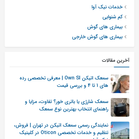
خدمات نیک آوا
کم شنوایی
اصغر جیهانی
بیماری های گوش
0
0
ارسال شده در : یکشنبه 21 آبان 1402
بیماری های گوش خارجی
پاسخ نظر
گوش چپ من صدا زیاد میکند وتزریق یکبار کردم خوب
نشده آیا این بیماری می‌تواند از مزوتراپی مو می باشد؟
آخرین مقالات
سمعک اتیکن Own SI | معرفی تخصصی رده
مدیر سایت
های 1 تا 4 و بررسی قیمت
0
ارسال شده در : جمعه 03 آذر 1402
0
سمعک شارژی یا باتری خور؟ تفاوت، مزایا و
راهنمای انتخاب بهترین نوع سمعک
تحقیقاتی در رابطه با وزوز گوش و مزوتراپی
مو وجود ندارد و باید توجه داشت که علت
نمایندگی رسمی سمعک اتیکن در تهران | فروش،
وزوز گوش ممکن است به دلیل عوامل
تنظیم و خدمات تخصصی Oticon در کلینیک