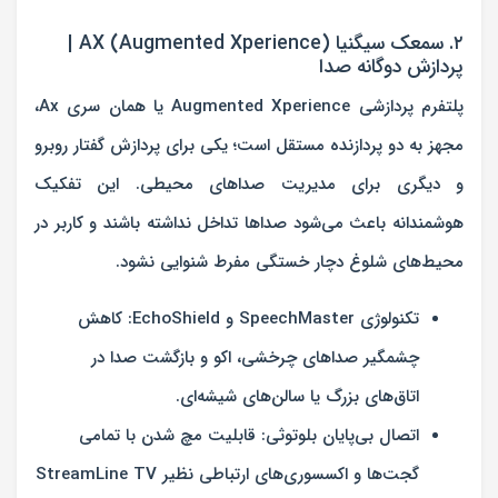
۲. سمعک سیگنیا AX (Augmented Xperience) |
پردازش دوگانه صدا
پلتفرم پردازشی Augmented Xperience یا همان سری
Ax
،
مجهز به دو پردازنده مستقل است؛ یکی برای پردازش گفتار روبرو
و دیگری برای مدیریت صداهای محیطی. این تفکیک
هوشمندانه باعث می‌شود صداها تداخل نداشته باشند و کاربر در
محیط‌های شلوغ دچار خستگی مفرط شنوایی نشود.
تکنولوژی SpeechMaster و EchoShield:
کاهش
چشمگیر صداهای چرخشی، اکو و بازگشت صدا در
اتاق‌های بزرگ یا سالن‌های شیشه‌ای.
اتصال بی‌پایان بلوتوثی:
قابلیت مچ شدن با تمامی
گجت‌ها و اکسسوری‌های ارتباطی نظیر StreamLine TV