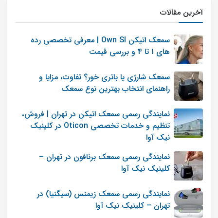
آخرین مقالات
سمعک اتیکن Own SI | معرفی تخصصی رده
های 1 تا 4 و بررسی قیمت
سمعک شارژی یا باتری خور؟ تفاوت، مزایا و
راهنمای انتخاب بهترین نوع سمعک
نمایندگی رسمی سمعک اتیکن در تهران | فروش،
تنظیم و خدمات تخصصی Oticon در کلینیک
نیک آوا
نمایندگی رسمی سمعک برنافون در تهران –
کلینیک نیک آوا
نمایندگی رسمی سمعک زیمنس (سیگنیا) در
تهران – کلینیک نیک آوا