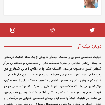
جور بود و خوابیده و تهوع و عدم تعادل و گیجی داشت.
کاشت حلزون انجام دادیم واسش تو ۳سالگی ولی الان
که ۷سالش هست هنوز این مشکل رو دارد ولی هر چند
ماه یک بار میشه ولی ما خیلی ناراحت میشیم. پیش
دکتر هم بردیم یکی قرص معده داد گفت رفلکس داره
یکی قرص تهوع داد ولی کلا درمان قطعی نشده و هنوز
هم هر چند ماه درمیون اینجور میشه. توروخدا راهنمایی
درباره نیک آوا
کنید چیکار کنیم آخه جونمون واسش میره خیلی ناراحت
کلینیک تخصصی شنوایی و سمعک نیک‌آوا با بیش از یک دهه فعالیت درخشان
میشیم
در زمینه ارزیابی شنوایی و تجویز سمعک، یکی از معتبرترین و مجهزترین مراکز
شنوایی کشور محسوب می‌شود. کلینیک نیک‌آوا با ارائه‌ی آخرین تکنولوژی‌های
روز دنیا در زمینه تجهیزات شنوایی همواره پیشرو بوده است. این مرکز با مدیریت
مدیر سایت
خانم دکتر سهیلا رستمی متخصص شنوایی و تجویز سمعک، یکی از معدودترین
0
ارسال شده در : پنجشنبه 22 تیر 1402
مراکز کشور می‌باشد که متخصصان علم شنوایی با مدرک دکتری تخصصی در دو
0
شیفت صبح و عصر همواره حضور دارند و آماده‌ی خدمت رسانی به مراجعین
می‌باشند. در کلینیک نیک‌آوا تمام ارزیابی‌های تخصصی شنوایی در بزرگسالان و
سلام. ممکن است علت سرگیجه، حالت تهوع،
کودکان انجام می‌شود و جدیدترین سمعک‌های دنیا در این مرکز تجویز، تنظیم و