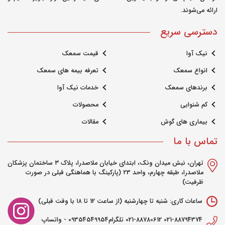
عدم تعادل و گیجی مکرر در کودکان متنوع
ارائه می‌شوند.
باشد و نیاز به ارزیابی توسط یک پزشک
دسترسی سریع
دارد. اما برخی از علل ممکن عبارتند از: 1.
سرگیجه وستیبولا : این یک نوع سرگیجه
نیک آوا
قیمت سمعک
است که به دلیل عدم تعادل در اطراف گوش
انواع سمعک
تعرفه بیمه های سمعک
داخلی به وجود می آید. ممکن است به
برندهای سمعک
خدمات نیک آوا
همراه حالت تهوع، عدم تعادل و گیجی باشد.
کم شنوایی
محصولات
2. مشکلات بینایی: برخی مشکلات بینایی
بیماری های گوش
مقالات
مانند بینایی ضعیف، استرابیسم (چشم های
خمیده) یا اختلال در عملکرد عضلات چشم
تماس با ما
می تواند علت سرگیجه و حالت تهوع در
تهران، نبش میدان ونک، ابتدای خیابان ملاصدرا، پلاک ۳ ساختمان پزشکان
کودکان باشد. 3. مشکلات گوارشی: برخی از
ملاصدرا، طبقه چهارم، واحد ۲3 (پارکینگ با هماهنگی قبلی در صورت
ظرفیت)
مشکلات گوارشی مانند اختلالات غذاخوردگی،
حساسیت به غذاها، ناراحتی معده یا کبد می
ساعات کاری: شنبه تا چهارشنبه (از ساعت 12 تا ۱۸ با وقت قبلی)
تواند علت حالت تهوع و گیجی در کودکان
021-88794374 021-88780612 تلگرام09354549954 - واتساپ