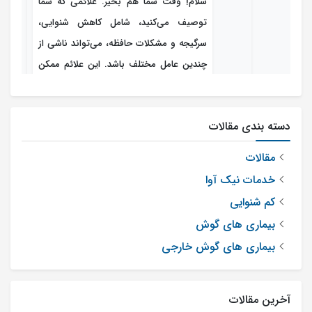
سلام! وقت شما هم بخیر. علائمی که شما
توصیف می‌کنید، شامل کاهش شنوایی،
سرگیجه و مشکلات حافظه، می‌تواند ناشی از
چندین عامل مختلف باشد. این علائم ممکن
است به مشکلات گوش، اختلالات عصبی،
عفونت‌ها، یا حتی استرس و اضطراب مربوط
دسته بندی مقالات
باشند. بهترین اقدام در این شرایط این است
که هر چه سریع‌تر به یک پزشک متخصص
مقالات
مراجعه کنید. پزشک ممکن است شما را به
خدمات نیک آوا
یک متخصص گوش و حلق و بینی (ENT)
کم شنوایی
یا یک نورولوژیست و کلینیک شنوایی ارجاع
بیماری های گوش
دهد تا علت دقیق علائم شما بررسی شود. در
بیماری های گوش خارجی
عین حال، سعی کنید: 1. استراحت کافی داشته
باشید: خواب و استراحت مناسب می‌تواند به
بهبود وضعیت شما کمک کند. 2. آب کافی
آخرین مقالات