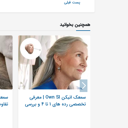
پست قبلی
همچنین بخوانید
سمعک اتیکن Own SI | معرفی
سمعک
تخصصی رده های 1 تا 4 و بررسی
تفاوت
قیمت
بهتر