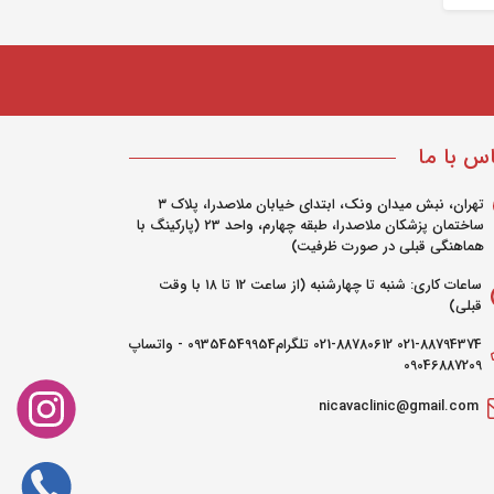
س با ما
تهران، نبش میدان ونک، ابتدای خیابان ملاصدرا، پلاک ۳
ساختمان پزشکان ملاصدرا، طبقه چهارم، واحد ۲3 (پارکینگ با
هماهنگی قبلی در صورت ظرفیت)
ساعات کاری: شنبه تا چهارشنبه (از ساعت 12 تا ۱۸ با وقت
قبلی)
021-88794374 021-88780612 تلگرام09354549954 - واتساپ
09046887209
nicavaclinic@gmail.com