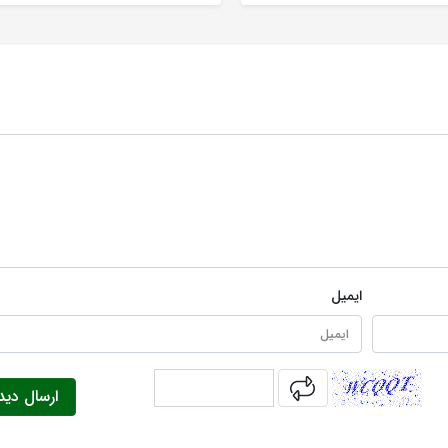
con Intent، More، Real
تنظیم تخصصی و گارانتی اصلی.
ایمیل
captcha
ارسال دید