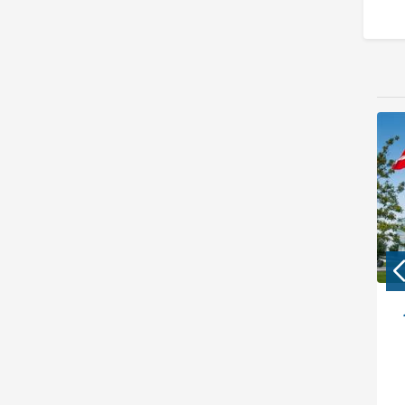
نمایندگی رسمی سمعک برنافون در
تهران – کلینیک نیک آوا
یک