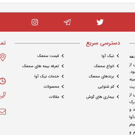
دسترسی سریع
تما
نیک آوا
قیمت سمعک
هه
 از
انواع سمعک
تعرفه بیمه های سمعک
د.
برندهای سمعک
خدمات نیک آوا
ینه
کم شنوایی
محصولات
ریت
از
بیماری های گوش
مقالات
درک
 و
آوا
جام
م و