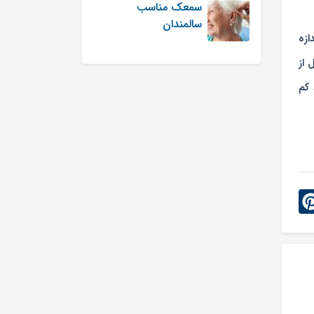
سمعک مناسب
سالمندان
زه
 از
 کم