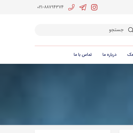
021-88794374
جو
عک
درباره ما
تماس با ما