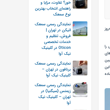
خور؟ تفاوت، مزایا و
راهنمای انتخاب بهترین
نوع سمعک
نمایندگی رسمی سمعک
روز
اتیکن در تهران |
فروش، تنظیم و
خدمات تخصصی
ی
را
Oticon در کلینیک
های
نیک آوا
یین
نمایندگی رسمی سمعک
این
برنافون در تهران –
اده
کلینیک نیک آوا
نمایندگی رسمی سمعک
زیمنس (سیگنیا) در
تهران – کلینیک نیک
آوا