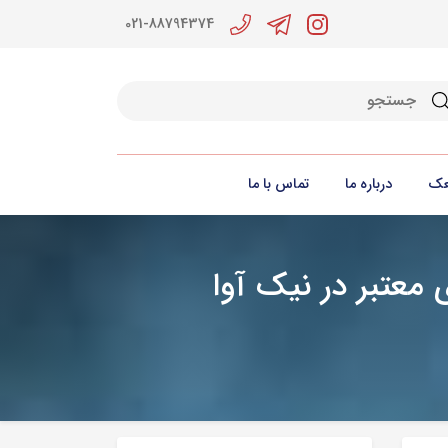
021-88794374
جو
عک
درباره ما
تماس با ما