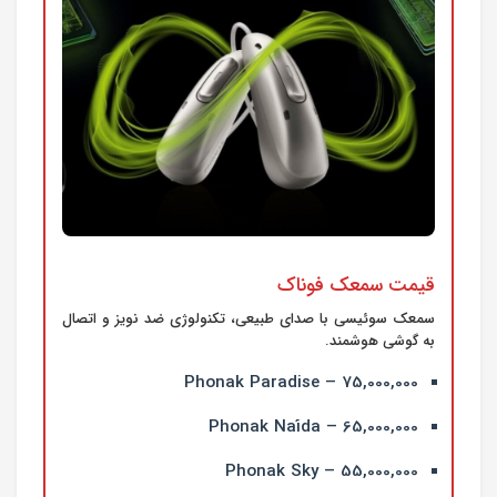
قیمت سمعک فوناک
سمعک سوئیسی با صدای طبیعی، تکنولوژی ضد نویز و اتصال
به گوشی هوشمند.
Phonak Paradise – 75,000,000
Phonak Naída – 65,000,000
Phonak Sky – 55,000,000