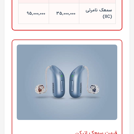
سمعک نامرئی
95,000,000
35,000,000
(IIC)
قیمت سمعک اتیکن